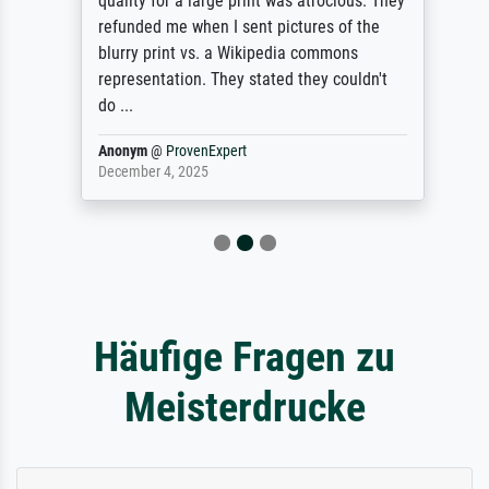
quality for a large print was atrocious. They
refunded me when I sent pictures of the
blurry print vs. a Wikipedia commons
representation. They stated they couldn't
do ...
Anonym
@
ProvenExpert
December 4, 2025
Häufige Fragen zu
Meisterdrucke