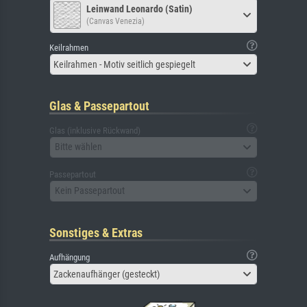
Leinwand Leonardo (Satin)
(Canvas Venezia)
Keilrahmen
Keilrahmen - Motiv seitlich gespiegelt
Glas & Passepartout
Glas (inklusive Rückwand)
Bitte wählen
Passepartout
Kein Passepartout
Sonstiges & Extras
Aufhängung
Zackenaufhänger (gesteckt)