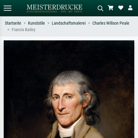
Startseite
Kunststile
Landschaftsmalerei
Charles Willson Peale
Francis Bailey
Standardsuche
KI-Bildersuche
Suchen Sie nach Künstlern, Werktiteln
Beschreiben Sie die Szene – z.B. Grüne
oder Stilen – z.B. Monet,
Wiese, Abstrakt mit viel Rot, Dunkles
Sternennacht, Impressionismus, Welle
Ölgemälde, Stehender Akt neben einem
Hokusai, Akt.
Baum.