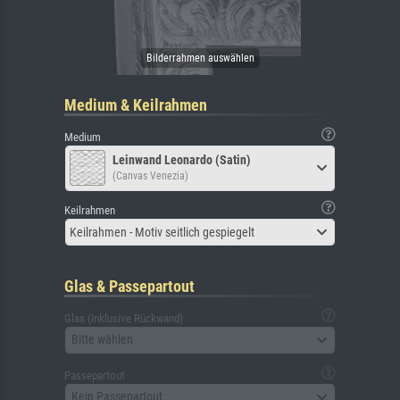
Medium & Keilrahmen
Medium
Leinwand Leonardo (Satin)
(Canvas Venezia)
Keilrahmen
Keilrahmen - Motiv seitlich gespiegelt
Glas & Passepartout
Glas (inklusive Rückwand)
Bitte wählen
Passepartout
Kein Passepartout