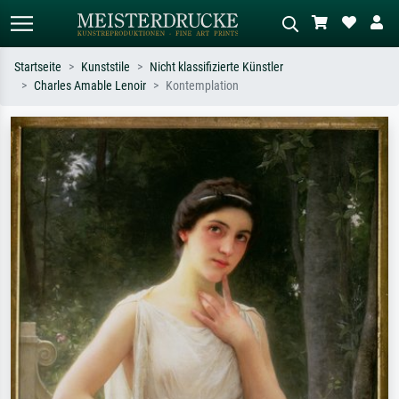
Startseite
Kunststile
Nicht klassifizierte Künstler
Charles Amable Lenoir
Kontemplation
Standardsuche
KI-Bildersuche
Suchen Sie nach Künstlern, Werktiteln
Beschreiben Sie die Szene – z.B. Grüne
oder Stilen – z.B. Monet,
Wiese, Abstrakt mit viel Rot, Dunkles
Sternennacht, Impressionismus, Welle
Ölgemälde, Stehender Akt neben einem
Hokusai, Akt.
Baum.