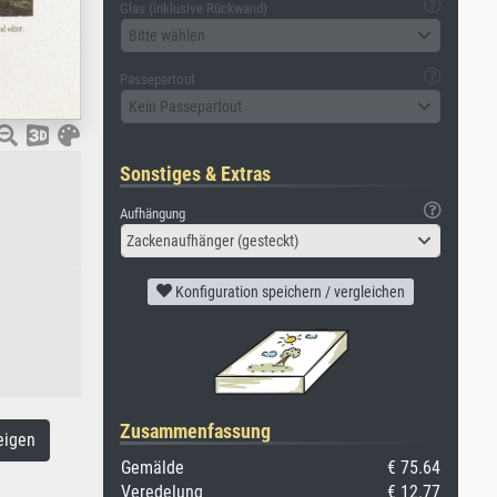
Glas (inklusive Rückwand)
Bitte wählen
Passepartout
Kein Passepartout
Sonstiges & Extras
Aufhängung
Zackenaufhänger (gesteckt)
Konfiguration speichern / vergleichen
Zusammenfassung
eigen
Gemälde
€ 75.64
Veredelung
€ 12.77