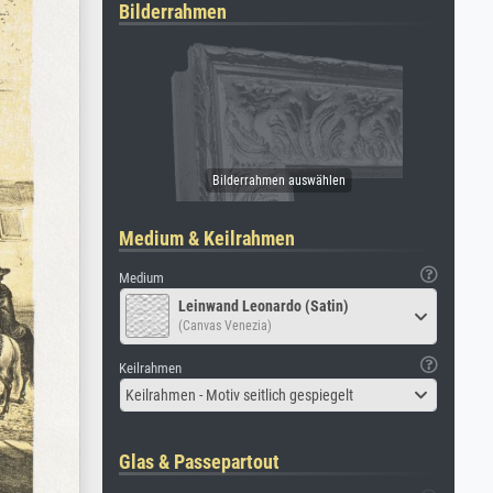
Bilderrahmen
Medium & Keilrahmen
Medium
Leinwand Leonardo (Satin)
(Canvas Venezia)
Keilrahmen
Keilrahmen - Motiv seitlich gespiegelt
Glas & Passepartout