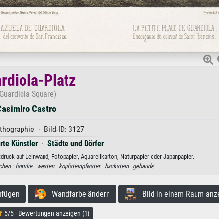
rdiola-Platz
(Guardiola Square)
Casimiro Castro
thographie · Bild-ID: 3127
erte Künstler
·
Städte und Dörfer
druck auf Leinwand, Fotopapier, Aquarellkarton, Naturpapier oder Japanpapier.
chen ·
familie ·
westen ·
kopfsteinpflaster ·
backstein ·
gebäude
ufügen
Wandfarbe ändern
Bild in einem Raum anz
5/5 · Bewertungen anzeigen (1)