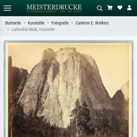
Startseite
Kunststile
Fotografie
Carleton E. Watkins
Cathedral Rock, Yosemite
Standardsuche
KI-Bildersuche
Suchen Sie nach Künstlern, Werktiteln
Beschreiben Sie die Szene – z.B. Grüne
oder Stilen – z.B. Monet,
Wiese, Abstrakt mit viel Rot, Dunkles
Sternennacht, Impressionismus, Welle
Ölgemälde, Stehender Akt neben einem
Hokusai, Akt.
Baum.