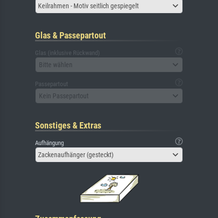
Keilrahmen - Motiv seitlich gespiegelt
Glas & Passepartout
Glas (inklusive Rückwand)
Bitte wählen
Passepartout
Kein Passepartout
Sonstiges & Extras
Aufhängung
Zackenaufhänger (gesteckt)