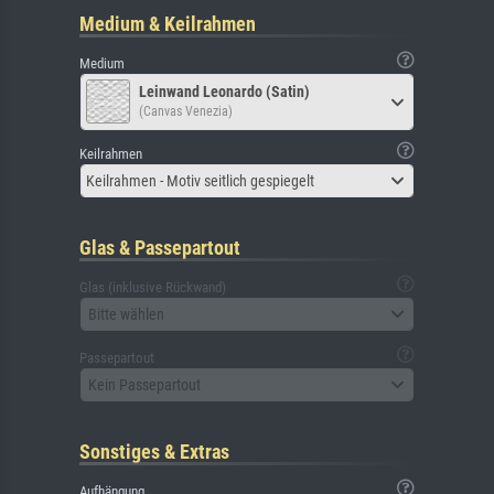
Medium & Keilrahmen
Medium
Leinwand Leonardo (Satin)
(Canvas Venezia)
Keilrahmen
Keilrahmen - Motiv seitlich gespiegelt
Glas & Passepartout
Glas (inklusive Rückwand)
Bitte wählen
Passepartout
Kein Passepartout
Sonstiges & Extras
Aufhängung