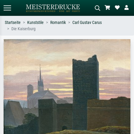
Startseite
Kunststile
Romantik
Carl Gustav Carus
Die Kaiserburg
Standardsuche
KI-Bildersuche
Suchen Sie nach Künstlern, Werktiteln
Beschreiben Sie die Szene – z.B. Grüne
oder Stilen – z.B. Monet,
Wiese, Abstrakt mit viel Rot, Dunkles
Sternennacht, Impressionismus, Welle
Ölgemälde, Stehender Akt neben einem
Hokusai, Akt.
Baum.