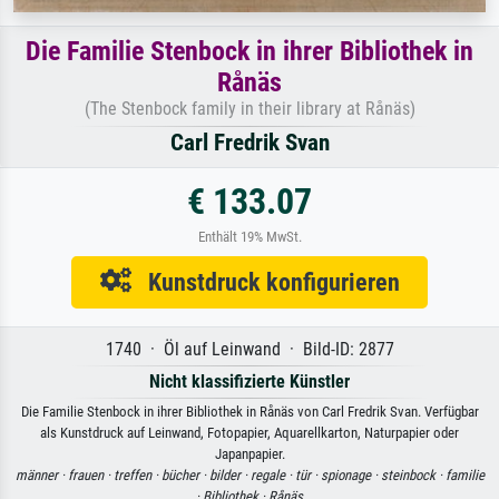
Die Familie Stenbock in ihrer Bibliothek in
Rånäs
(The Stenbock family in their library at Rånäs)
Carl Fredrik Svan
€ 133.07
Enthält 19% MwSt.
Kunstdruck konfigurieren
1740 · Öl auf Leinwand · Bild-ID: 2877
Nicht klassifizierte Künstler
Die Familie Stenbock in ihrer Bibliothek in Rånäs von Carl Fredrik Svan. Verfügbar
als Kunstdruck auf Leinwand, Fotopapier, Aquarellkarton, Naturpapier oder
Japanpapier.
männer ·
frauen ·
treffen ·
bücher ·
bilder ·
regale ·
tür ·
spionage ·
steinbock ·
familie
·
Bibliothek ·
Rånäs