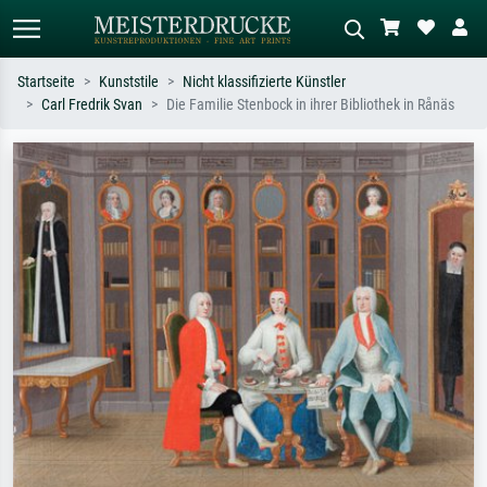
Startseite
Kunststile
Nicht klassifizierte Künstler
Carl Fredrik Svan
Die Familie Stenbock in ihrer Bibliothek in Rånäs
Standardsuche
KI-Bildersuche
Suchen Sie nach Künstlern, Werktiteln
Beschreiben Sie die Szene – z.B. Grüne
oder Stilen – z.B. Monet,
Wiese, Abstrakt mit viel Rot, Dunkles
Sternennacht, Impressionismus, Welle
Ölgemälde, Stehender Akt neben einem
Hokusai, Akt.
Baum.