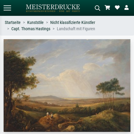
Startseite
Kunststile
Nicht klassifizierte Künstler
Capt. Thomas Hastings
Landschaft mit Figuren
Standardsuche
KI-Bildersuche
Suchen Sie nach Künstlern, Werktiteln
Beschreiben Sie die Szene – z.B. Grüne
oder Stilen – z.B. Monet,
Wiese, Abstrakt mit viel Rot, Dunkles
Sternennacht, Impressionismus, Welle
Ölgemälde, Stehender Akt neben einem
Hokusai, Akt.
Baum.