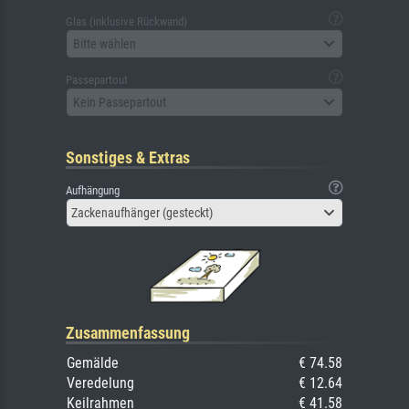
Glas (inklusive Rückwand)
Bitte wählen
Passepartout
Kein Passepartout
Sonstiges & Extras
Aufhängung
Zackenaufhänger (gesteckt)
Zusammenfassung
Gemälde
€ 74.58
Veredelung
€ 12.64
Keilrahmen
€ 41.58