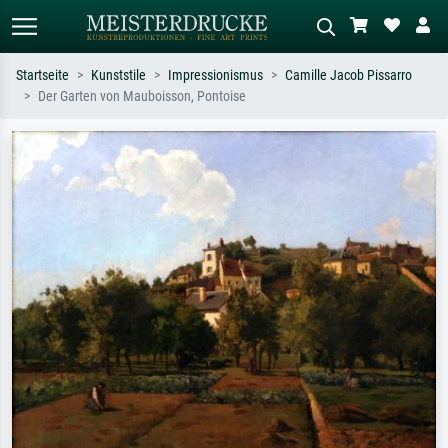
Startseite
Kunststile
Impressionismus
Camille Jacob Pissarro
Der Garten von Mauboisson, Pontoise
Standardsuche
KI-Bildersuche
Suchen Sie nach Künstlern, Werktiteln
Beschreiben Sie die Szene – z.B. Grüne
oder Stilen – z.B. Monet,
Wiese, Abstrakt mit viel Rot, Dunkles
Sternennacht, Impressionismus, Welle
Ölgemälde, Stehender Akt neben einem
Hokusai, Akt.
Baum.