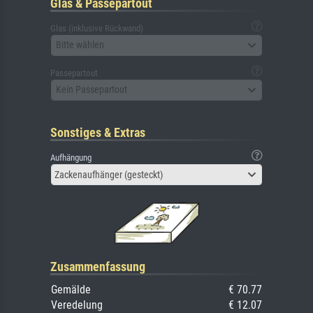
Glas & Passepartout
Glas (inklusive Rückwand)
Bitte wählen
Passepartout
Kein Passepartout
Sonstiges & Extras
Aufhängung
Zackenaufhänger (gesteckt)
Zusammenfassung
Gemälde
€ 70.77
Veredelung
€ 12.07