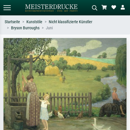
Startseite
Kunststile
Nicht klassifizierte Künstler
Bryson Burroughs
Juni
Standardsuche
KI-Bildersuche
Suchen Sie nach Künstlern, Werktiteln
Beschreiben Sie die Szene – z.B. Grüne
oder Stilen – z.B. Monet,
Wiese, Abstrakt mit viel Rot, Dunkles
Sternennacht, Impressionismus, Welle
Ölgemälde, Stehender Akt neben einem
Hokusai, Akt.
Baum.