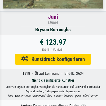
Juni
(June)
Bryson Burroughs
€ 123.97
Enthält 19% MwSt.
Kunstdruck konfigurieren
1918 · Öl auf Leinwand · Bild-ID: 2634
Nicht klassifizierte Künstler
Juni von Bryson Burroughs. Verfügbar als Kunstdruck auf Leinwand, Fotopapier,
Aquarellkarton, Naturpapier oder Japanpapier.
land ·
wolken ·
zaun ·
bauernhof ·
frau ·
kinder ·
brunnen ·
gans ·
pferd ·
strom
Andere Farbversionen dieses Bildes