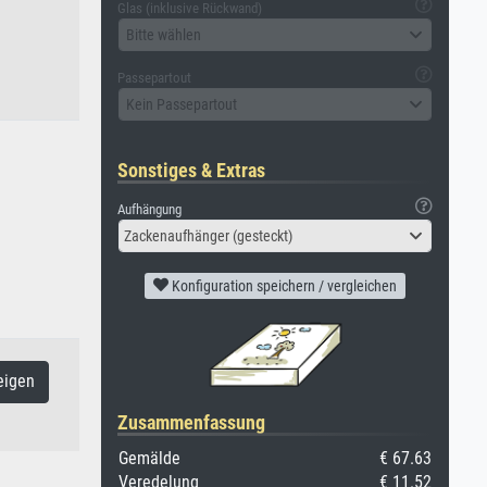
Glas (inklusive Rückwand)
Bitte wählen
Passepartout
Kein Passepartout
Sonstiges & Extras
Aufhängung
Zackenaufhänger (gesteckt)
Konfiguration speichern / vergleichen
eigen
Zusammenfassung
Gemälde
€ 67.63
Veredelung
€ 11.52