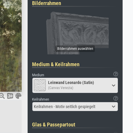
Bilderrahmen
Medium & Keilrahmen
Medium
Leinwand Leonardo (Satin)
(Canvas Venezia)
Keilrahmen
Keilrahmen - Motiv seitlich gespiegelt
Glas & Passepartout