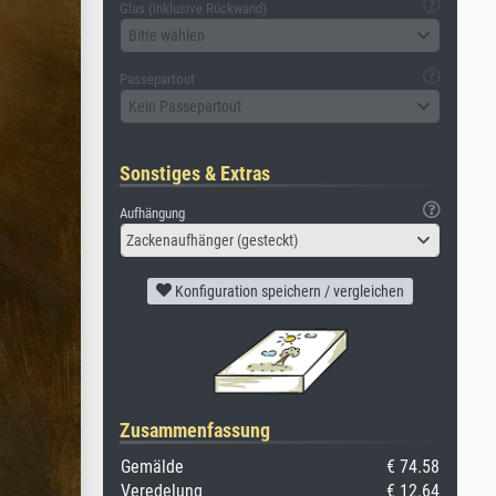
Glas (inklusive Rückwand)
Bitte wählen
Passepartout
Kein Passepartout
Sonstiges & Extras
Aufhängung
Zackenaufhänger (gesteckt)
Konfiguration speichern / vergleichen
Zusammenfassung
Gemälde
€ 74.58
Veredelung
€ 12.64