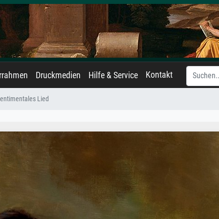
Kontakt
errahmen
Druckmedien
Hilfe & Service
entimentales Lied