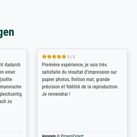
gen
4.8 / 5
kann sich
Qualité absolument irréprochable.
.B.:
Extraordinaire diversité des thèmes
keit,
abordés et personnalisation des
freundliche
demandes (recadrage, réajustement des
ild (ein
couleurs). Relation clientèle parfaite.
rpackt -
Transport, réception sans aucun
stikdeckeln
problème. Merci à toute l'équipe ! Hervé
in den
 der P...
Anonym
@
ProvenExpert