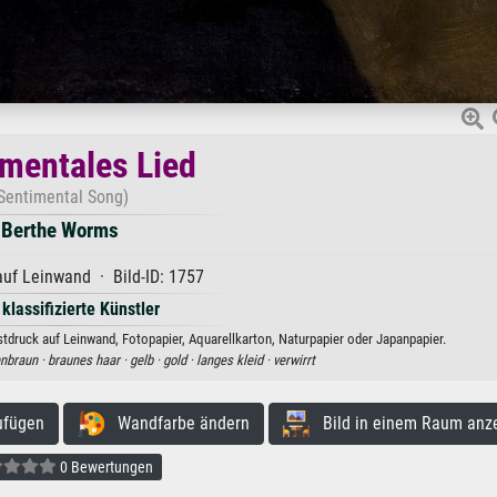
mentales Lied
Sentimental Song)
Berthe Worms
uf Leinwand · Bild-ID: 1757
 klassifizierte Künstler
druck auf Leinwand, Fotopapier, Aquarellkarton, Naturpapier oder Japanpapier.
nbraun ·
braunes haar ·
gelb ·
gold ·
langes kleid ·
verwirrt
ufügen
Wandfarbe ändern
Bild in einem Raum anz
0 Bewertungen