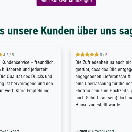
Mehr Kunstwerke anzeigen
s unsere Kunden über uns sa
5 / 5
4.8 / 5
innerungsbuch mit der
Hervorragende Qualität. Man 
eines Großvaters aus dem 1.
vieles anpassen lassen, wie z
enötigte ich ein
Randentfernung, Farbe, Hellig
lles Bild. Das habe ich bei
Kontrast und Weiteres. Sehr 
nden. Bei der Auswahl der
Kontaktperson per Mail. Das B
-Qualität wurde ich sehr gut
Kunstdruck) wurde sehr gut ve
 beraten. Der Versand mit
sehr starke Papprolle mit Pla
ppe war perfekt. Ich bin sehr
und innen mit Papierknüllern 
und empfehle Sie gerne
Zwischenräumen gefüllt. Einzig
en ...
ovenExpert
Anonym
@
ProvenExpert