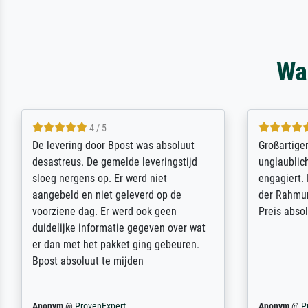
Wa
5 / 5
Sehr gute Qualität des Leinwanddrucks
Für ein Er
und des Rahmens! Unser Bild wurde
Feldpost m
sehr sorgfältig und sicher verpackt, so
Weltkrieg b
dass es unbeschadet bei uns ankam. Es
ausdrucksvo
wird nicht unser letzter Meisterdruck
Ihnen gefu
sein. Vielen Dank!
Fotopapier
am Telefon
stabiler Pa
zufrieden 
weiter. Viel
Reinhold,
@
ProvenExpert
Margot
@
Pr