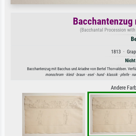
Bacchantenzug 
(Bacchantal Procession with
Be
1813 · Graph
Nicht
Bacchantenzug mit Bacchus und Ariadne von Bertel Thorvaldsen. Verfüg
monochrom ·
kleid ·
braun ·
esel ·
hund ·
klassik ·
pfeife ·
na
Andere Farb