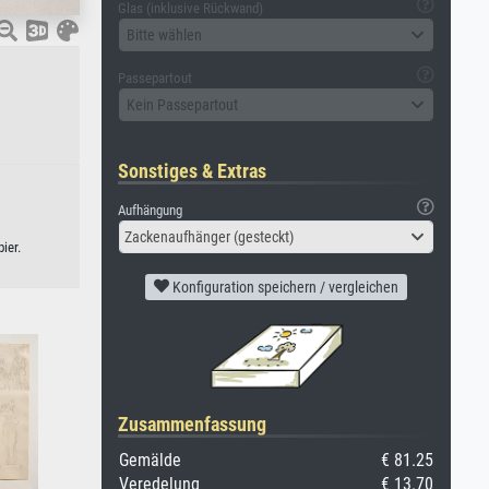
Glas (inklusive Rückwand)
Bitte wählen
Passepartout
Kein Passepartout
Sonstiges & Extras
Aufhängung
Zackenaufhänger (gesteckt)
ier.
Konfiguration speichern / vergleichen
Zusammenfassung
Gemälde
€ 81.25
Veredelung
€ 13.70