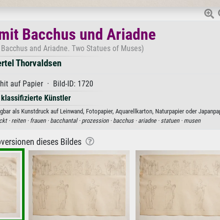
mit Bacchus und Ariadne
 Bacchus and Ariadne. Two Statues of Muses)
rtel Thorvaldsen
it auf Papier · Bild-ID: 1720
 klassifizierte Künstler
bar als Kunstdruck auf Leinwand, Fotopapier, Aquarellkarton, Naturpapier oder Japanpap
ckt ·
reiten ·
frauen ·
bacchantal ·
prozession ·
bacchus ·
ariadne ·
statuen ·
musen
versionen dieses Bildes