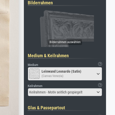
Bilderrahmen
Medium & Keilrahmen
Medium
Leinwand Leonardo (Satin)
(Canvas Venezia)
Keilrahmen
Keilrahmen - Motiv seitlich gespiegelt
Glas & Passepartout