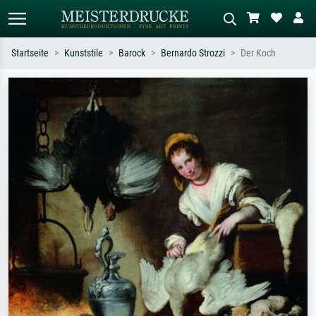
Startseite
Kunststile
Barock
Bernardo Strozzi
Der Koch
Standardsuche
KI-Bildersuche
Suchen Sie nach Künstlern, Werktiteln
Beschreiben Sie die Szene – z.B. Grüne
oder Stilen – z.B. Monet,
Wiese, Abstrakt mit viel Rot, Dunkles
Sternennacht, Impressionismus, Welle
Ölgemälde, Stehender Akt neben einem
Hokusai, Akt.
Baum.