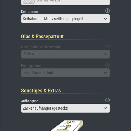
(Canvas Venezia)
Keilrahmen
Keilrahmen - Motiv seitlich gespiegelt
Glas & Passepartout
Glas (inklusive Rückwand)
Bitte wählen
Passepartout
Kein Passepartout
Sonstiges & Extras
Aufhängung
Zackenaufhänger (gesteckt)