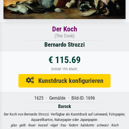
Der Koch
(The Cook)
Bernardo Strozzi
€ 115.69
Enthält 19% MwSt.
Kunstdruck konfigurieren
1625 · Gemälde · Bild-ID: 1696
Barock
Der Koch von Bernardo Strozzi. Verfügbar als Kunstdruck auf Leinwand, Fotopapier,
Aquarellkarton, Naturpapier oder Japanpapier.
glas ·
gelb ·
feuer ·
kessel ·
vögel ·
frau ·
federn ·
halskette ·
schwarz ·
Koch