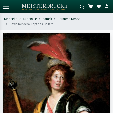
Startseite
Kunststile
Barock
Bernardo Strozzi
David mit dem Kopf des Goliath
Standardsuche
KI-Bildersuche
Suchen Sie nach Künstlern, Werktiteln
Beschreiben Sie die Szene – z.B. Grüne
oder Stilen – z.B. Monet,
Wiese, Abstrakt mit viel Rot, Dunkles
Sternennacht, Impressionismus, Welle
Ölgemälde, Stehender Akt neben einem
Hokusai, Akt.
Baum.