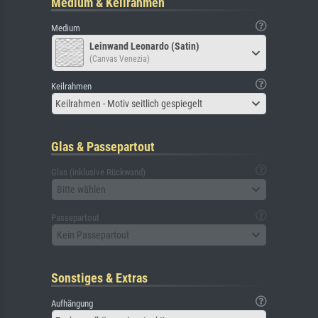
Medium & Keilrahmen
Medium
Leinwand Leonardo (Satin)
(Canvas Venezia)
Keilrahmen
Keilrahmen - Motiv seitlich gespiegelt
Glas & Passepartout
Glas (inklusive Rückwand)
Bitte wählen
Passepartout
Kein Passepartout
Sonstiges & Extras
Aufhängung