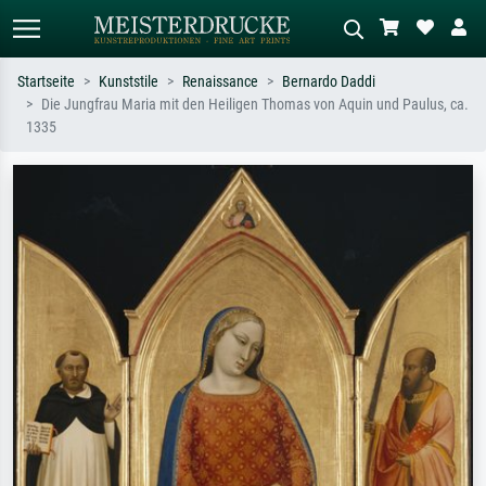
Startseite
Kunststile
Renaissance
Bernardo Daddi
Die Jungfrau Maria mit den Heiligen Thomas von Aquin und Paulus, ca.
Standardsuche
KI-Bildersuche
1335
Suchen Sie nach Künstlern, Werktiteln
Beschreiben Sie die Szene – z.B. Grüne
oder Stilen – z.B. Monet,
Wiese, Abstrakt mit viel Rot, Dunkles
Sternennacht, Impressionismus, Welle
Ölgemälde, Stehender Akt neben einem
Hokusai, Akt.
Baum.