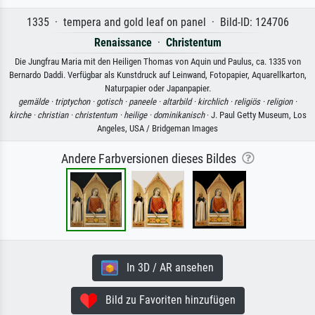
1335 · tempera and gold leaf on panel · Bild-ID: 124706
Renaissance
·
Christentum
Die Jungfrau Maria mit den Heiligen Thomas von Aquin und Paulus, ca. 1335 von
Bernardo Daddi. Verfügbar als Kunstdruck auf Leinwand, Fotopapier, Aquarellkarton,
Naturpapier oder Japanpapier.
gemälde ·
triptychon ·
gotisch ·
paneele ·
altarbild ·
kirchlich ·
religiös ·
religion ·
kirche ·
christian ·
christentum ·
heilige ·
dominikanisch
· J. Paul Getty Museum, Los
Angeles, USA / Bridgeman Images
Andere Farbversionen dieses Bildes
In 3D / AR ansehen
Bild zu Favoriten hinzufügen