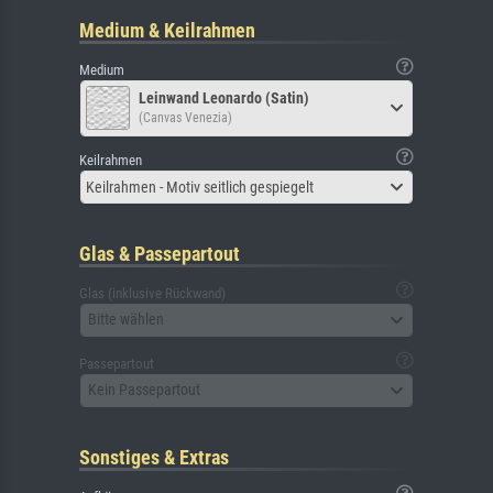
Medium & Keilrahmen
Medium
Leinwand Leonardo (Satin)
(Canvas Venezia)
Keilrahmen
Keilrahmen - Motiv seitlich gespiegelt
Glas & Passepartout
Glas (inklusive Rückwand)
Bitte wählen
Passepartout
Kein Passepartout
Sonstiges & Extras