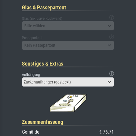
Glas & Passepartout
Glas (inklusive Rückwand)
Bitte wählen
Passepartout
Kein Passepartout
Sonstiges & Extras
Aufhängung
Zackenaufhänger (gesteckt)
Zusammenfassung
Gemälde
€ 76.71