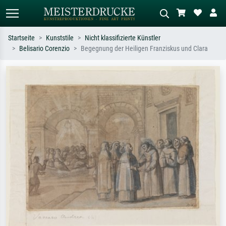
Startseite
Kunststile
Nicht klassifizierte Künstler
Belisario Corenzio
Begegnung der Heiligen Franziskus und Clara
Standardsuche
KI-Bildersuche
Suchen Sie nach Künstlern, Werktiteln
Beschreiben Sie die Szene – z.B. Grüne
oder Stilen – z.B. Monet,
Wiese, Abstrakt mit viel Rot, Dunkles
Sternennacht, Impressionismus, Welle
Ölgemälde, Stehender Akt neben einem
Hokusai, Akt.
Baum.