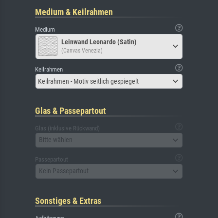
Medium & Keilrahmen
Medium
Leinwand Leonardo (Satin)
(Canvas Venezia)
Keilrahmen
Keilrahmen - Motiv seitlich gespiegelt
Glas & Passepartout
Glas (inklusive Rückwand)
Bitte wählen
Passepartout
Kein Passepartout
Sonstiges & Extras