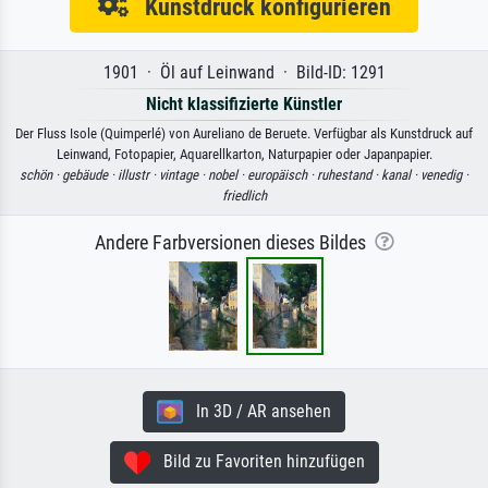
Kunstdruck konfigurieren
1901 · Öl auf Leinwand · Bild-ID: 1291
Nicht klassifizierte Künstler
Der Fluss Isole (Quimperlé) von Aureliano de Beruete. Verfügbar als Kunstdruck auf
Leinwand, Fotopapier, Aquarellkarton, Naturpapier oder Japanpapier.
schön ·
gebäude ·
illustr ·
vintage ·
nobel ·
europäisch ·
ruhestand ·
kanal ·
venedig ·
friedlich
Andere Farbversionen dieses Bildes
In 3D / AR ansehen
Bild zu Favoriten hinzufügen