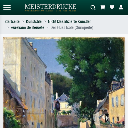
Startseite
Kunststile
Nicht klassifizierte Künstler
Aureliano de Beruete
Der Fluss Isole (Quimperlé)
Standardsuche
KI-Bildersuche
Suchen Sie nach Künstlern, Werktiteln
Beschreiben Sie die Szene – z.B. Grüne
oder Stilen – z.B. Monet,
Wiese, Abstrakt mit viel Rot, Dunkles
Sternennacht, Impressionismus, Welle
Ölgemälde, Stehender Akt neben einem
Hokusai, Akt.
Baum.