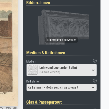
Bilderrahmen
Medium & Keilrahmen
Medium
Leinwand Leonardo (Satin)
(Canvas Venezia)
Keilrahmen
Keilrahmen - Motiv seitlich gespiegelt
Glas & Passepartout