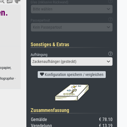
Glas (inklusive Rückwand)
Bitte wählen
en.
Passepartout
Kein Passepartout
Sonstiges & Extras
Aufhängung
Zackenaufhänger (gesteckt)
opapier,
Konfiguration speichern / vergleichen
thographie ·
Zusammenfassung
Gemälde
€ 78.10
Veredelung
€ 13.19