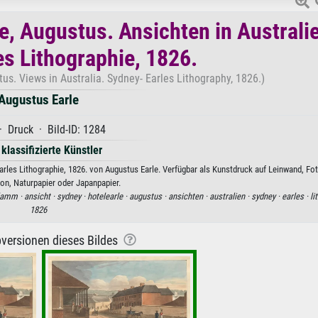
e, Augustus. Ansichten in Australi
es Lithographie, 1826.
us. Views in Australia. Sydney- Earles Lithography, 1826.)
Augustus Earle
 Druck · Bild-ID: 1284
 klassifizierte Künstler
Earles Lithographie, 1826. von Augustus Earle. Verfügbar als Kunstdruck auf Leinwand, Fot
on, Naturpapier oder Japanpapier.
lamm ·
ansicht ·
sydney ·
hotelearle ·
augustus ·
ansichten ·
australien ·
sydney ·
earles ·
li
1826
versionen dieses Bildes