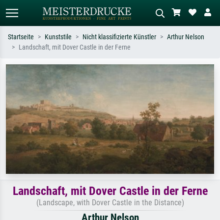
Startseite
Kunststile
Nicht klassifizierte Künstler
Arthur Nelson
Landschaft, mit Dover Castle in der Ferne
Standardsuche
KI-Bildersuche
Suchen Sie nach Künstlern, Werktiteln
Beschreiben Sie die Szene – z.B. Grüne
oder Stilen – z.B. Monet,
Wiese, Abstrakt mit viel Rot, Dunkles
Sternennacht, Impressionismus, Welle
Ölgemälde, Stehender Akt neben einem
Hokusai, Akt.
Baum.
Landschaft, mit Dover Castle in der Ferne
(Landscape, with Dover Castle in the Distance)
Arthur Nelson