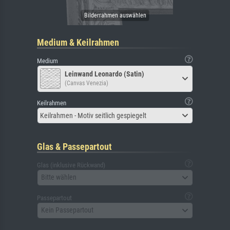
Medium & Keilrahmen
Medium
Leinwand Leonardo (Satin)
(Canvas Venezia)
Keilrahmen
Keilrahmen - Motiv seitlich gespiegelt
Glas & Passepartout
Glas (inklusive Rückwand)
Bitte wählen
Passepartout
Kein Passepartout