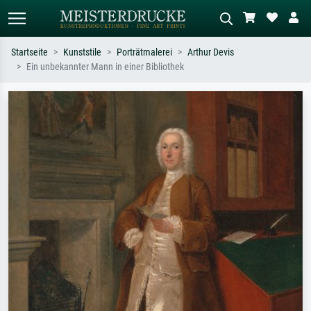
Startseite
Kunststile
Porträtmalerei
Arthur Devis
Ein unbekannter Mann in einer Bibliothek
Standardsuche
KI-Bildersuche
Suchen Sie nach Künstlern, Werktiteln
Beschreiben Sie die Szene – z.B. Grüne
oder Stilen – z.B. Monet,
Wiese, Abstrakt mit viel Rot, Dunkles
Sternennacht, Impressionismus, Welle
Ölgemälde, Stehender Akt neben einem
Hokusai, Akt.
Baum.