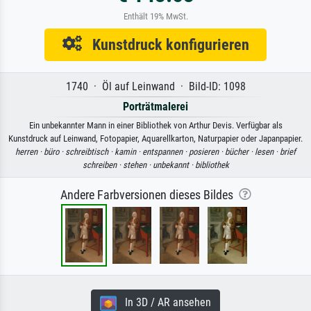
Enthält 19% MwSt.
Kunstdruck konfigurieren
1740 · Öl auf Leinwand · Bild-ID: 1098
Porträtmalerei
Ein unbekannter Mann in einer Bibliothek von Arthur Devis. Verfügbar als
Kunstdruck auf Leinwand, Fotopapier, Aquarellkarton, Naturpapier oder Japanpapier.
herren ·
büro ·
schreibtisch ·
kamin ·
entspannen ·
posieren ·
bücher ·
lesen ·
brief
schreiben ·
stehen ·
unbekannt ·
bibliothek
Andere Farbversionen dieses Bildes
In 3D / AR ansehen