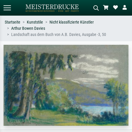
Startseite
Kunststile
Nicht klassifizierte Künstler
Arthur Bowen Davies
Standardsuche
KI-Bildersuche
Landschaft aus dem Buch von A.B. Davies, Ausgabe -3, 50
Suchen Sie nach Künstlern, Werktiteln
Beschreiben Sie die Szene – z.B. Grüne
oder Stilen – z.B. Monet,
Wiese, Abstrakt mit viel Rot, Dunkles
Sternennacht, Impressionismus, Welle
Ölgemälde, Stehender Akt neben einem
Hokusai, Akt.
Baum.