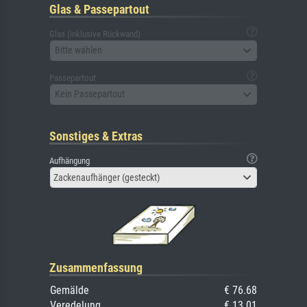
Glas & Passepartout
Glas (inklusive Rückwand)
Bitte wählen
Passepartout
Kein Passepartout
Sonstiges & Extras
Aufhängung
Zackenaufhänger (gesteckt)
Zusammenfassung
Gemälde
€ 76.68
Veredelung
€ 13.01