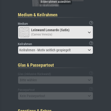
Medium & Keilrahmen
Medium
Leinwand Leonardo (Satin)
(Canvas Venezia)
Keilrahmen
Keilrahmen - Motiv seitlich gespiegelt
Glas & Passepartout
Glas (inklusive Rückwand)
Bitte wählen
Passepartout
Kein Passepartout
Sonstiges & Extras