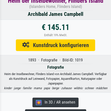
Heim der Inselbewohner, Flinders Island
(Islanders Home, Flinders Island)
Archibald James Campbell
€ 145.11
Enthält 19% MwSt.
Kunstdruck konfigurieren
1893 · Fotografie · Bild-ID: 1019
Fotografie
Heim der Inselbewohner, Flinders Island von Archibald James Campbell. Verfügbar
als Kunstdruck auf Leinwand, Fotopapier, Aquarellkarton, Naturpapier oder
Japanpapier.
kinder ·
junge ·
familie ·
mama ·
papa ·
berge ·
zuhause ·
wildnis ·
schnee ·
mädchen
In 3D / AR ansehen