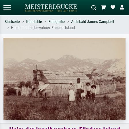
Startseite
Kunststile
Fotografie
Archibald James Campbell
Heim der Inselbewohner, Flinders Island
Standardsuche
KI-Bildersuche
Suchen Sie nach Künstlern, Werktiteln
Beschreiben Sie die Szene – z.B. Grüne
oder Stilen – z.B. Monet,
Wiese, Abstrakt mit viel Rot, Dunkles
Sternennacht, Impressionismus, Welle
Ölgemälde, Stehender Akt neben einem
Hokusai, Akt.
Baum.