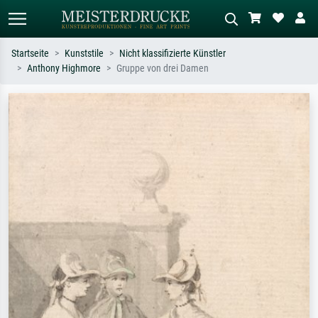
Startseite
Kunststile
Nicht klassifizierte Künstler
Anthony Highmore
Gruppe von drei Damen
Standardsuche
KI-Bildersuche
Suchen Sie nach Künstlern, Werktiteln
Beschreiben Sie die Szene – z.B. Grüne
oder Stilen – z.B. Monet,
Wiese, Abstrakt mit viel Rot, Dunkles
Sternennacht, Impressionismus, Welle
Ölgemälde, Stehender Akt neben einem
Hokusai, Akt.
Baum.