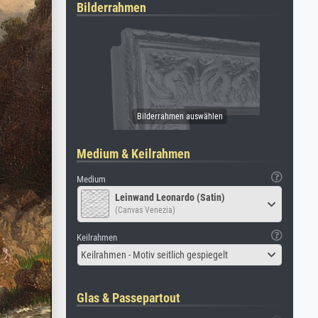
Bilderrahmen
Medium & Keilrahmen
Medium
Leinwand Leonardo (Satin)
(Canvas Venezia)
Keilrahmen
Keilrahmen - Motiv seitlich gespiegelt
Glas & Passepartout