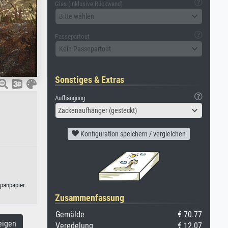
Glas (inklusive Rückwand)
Bitte wählen
Passepartout
Kein Passepartout
Sonstiges & Extras
Aufhängung
Zackenaufhänger (gesteckt)
Konfiguration speichern / vergleichen
panpapier.
Zusammenfassung
Gemälde
€ 70.77
eigen
Veredelung
€ 12.07