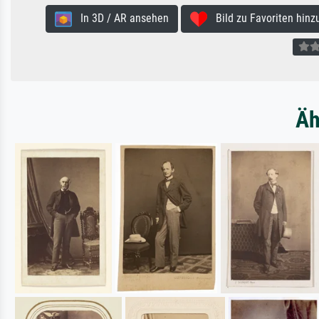
In 3D / AR ansehen
Bild zu Favoriten hinz
Äh