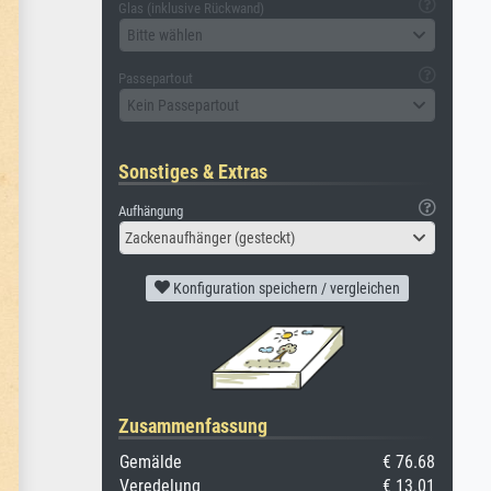
Glas (inklusive Rückwand)
Bitte wählen
Passepartout
Kein Passepartout
Sonstiges & Extras
Aufhängung
Zackenaufhänger (gesteckt)
Konfiguration speichern / vergleichen
Zusammenfassung
Gemälde
€ 76.68
Veredelung
€ 13.01