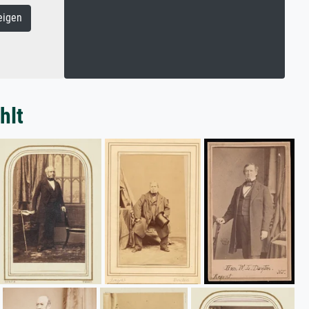
eigen
hlt