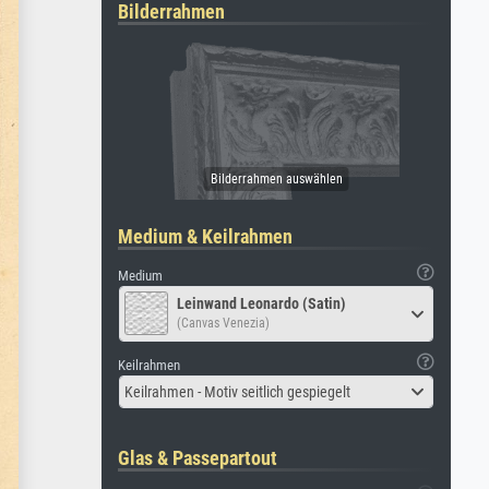
Bilderrahmen
Medium & Keilrahmen
Medium
Leinwand Leonardo (Satin)
(Canvas Venezia)
Keilrahmen
Keilrahmen - Motiv seitlich gespiegelt
Glas & Passepartout