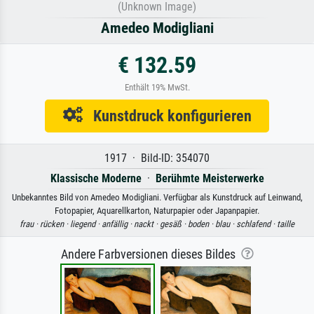
(Unknown Image)
Amedeo Modigliani
€ 132.59
Enthält 19% MwSt.
Kunstdruck konfigurieren
1917 · Bild-ID: 354070
Klassische Moderne
·
Berühmte Meisterwerke
Unbekanntes Bild von Amedeo Modigliani. Verfügbar als Kunstdruck auf Leinwand,
Fotopapier, Aquarellkarton, Naturpapier oder Japanpapier.
frau ·
rücken ·
liegend ·
anfällig ·
nackt ·
gesäß ·
boden ·
blau ·
schlafend ·
taille
Andere Farbversionen dieses Bildes