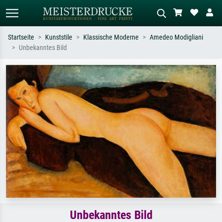
Startseite
Kunststile
Klassische Moderne
Amedeo Modigliani
Unbekanntes Bild
Standardsuche
KI-Bildersuche
Suchen Sie nach Künstlern, Werktiteln
Beschreiben Sie die Szene – z.B. Grüne
oder Stilen – z.B. Monet,
Wiese, Abstrakt mit viel Rot, Dunkles
Sternennacht, Impressionismus, Welle
Ölgemälde, Stehender Akt neben einem
Hokusai, Akt.
Baum.
Unbekanntes Bild