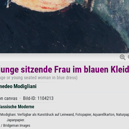
junge sitzende Frau im blauen Klei
nge or young seated woman in blue dress)
edeo Modigliani
on canvas · Bild-ID: 1104213
lassische Moderne
odigliani. Verfügbar als Kunstdruck auf Leinwand, Fotopapier, Aquarellkarton, Naturpap
Japanpapier.
/ Bridgeman Images