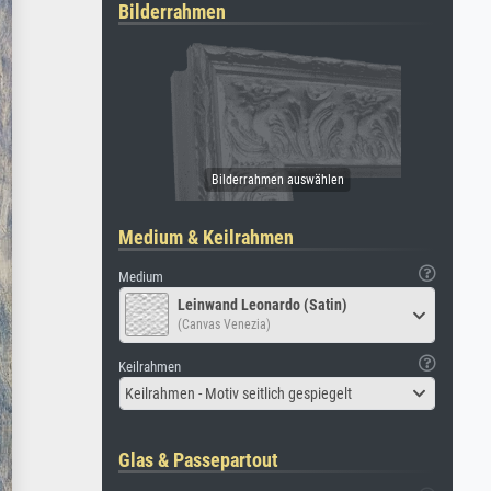
Bilderrahmen
Medium & Keilrahmen
Medium
Leinwand Leonardo (Satin)
(Canvas Venezia)
Keilrahmen
Keilrahmen - Motiv seitlich gespiegelt
Glas & Passepartout