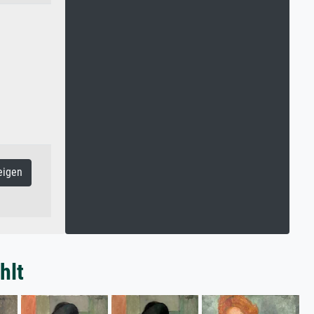
eigen
hlt