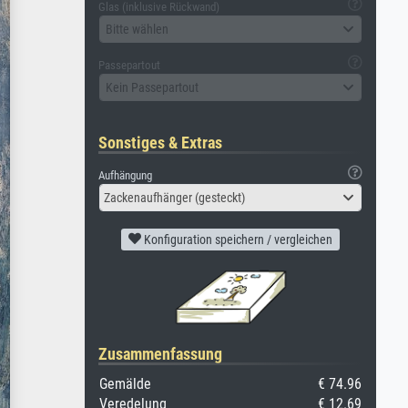
Glas (inklusive Rückwand)
Bitte wählen
Passepartout
Kein Passepartout
Sonstiges & Extras
Aufhängung
Zackenaufhänger (gesteckt)
Konfiguration speichern / vergleichen
Zusammenfassung
Gemälde
€ 74.96
Veredelung
€ 12.69