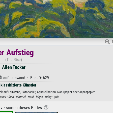
er Aufstieg
(The Rise)
Allen Tucker
Öl auf Leinwand · Bild-ID: 629
 klassifizierte Künstler
uck auf Leinwand, Fotopapier, Aquarellkarton, Naturpapier oder Japanpapier.
ucher ·
land ·
himmel ·
roral ·
hügel ·
ruhig ·
grün
versionen dieses Bildes