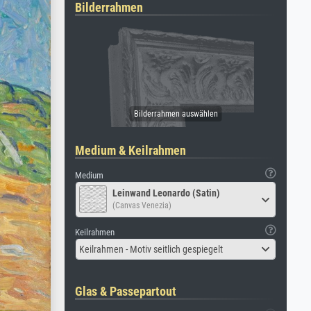
Bilderrahmen
Medium & Keilrahmen
Medium
Leinwand Leonardo (Satin)
(Canvas Venezia)
Keilrahmen
Keilrahmen - Motiv seitlich gespiegelt
Glas & Passepartout