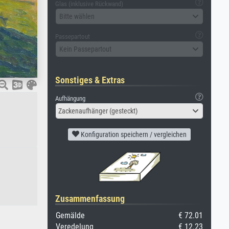
Glas (inklusive Rückwand)
Bitte wählen
Passepartout
Kein Passepartout
Sonstiges & Extras
Aufhängung
Zackenaufhänger (gesteckt)
Konfiguration speichern / vergleichen
Zusammenfassung
Gemälde
€ 72.01
Veredelung
€ 12.23