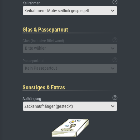
Keilrahmen
Keilrahmen - Motiv seitlich gespiegelt
Glas & Passepartout
Glas (inklusive Rückwand)
Bitte wählen
Passepartout
Kein Passepartout
Sonstiges & Extras
Aufhängung
Zackenaufhänger (gesteckt)