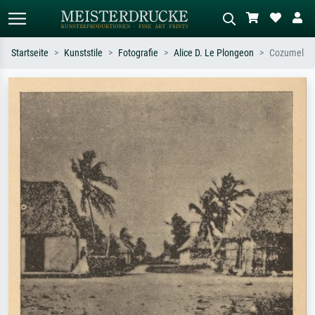
Startseite
Kunststile
Fotografie
Alice D. Le Plongeon
Cozumel
Standardsuche
KI-Bildersuche
Suchen Sie nach Künstlern, Werktiteln
Beschreiben Sie die Szene – z.B. Grüne
oder Stilen – z.B. Monet,
Wiese, Abstrakt mit viel Rot, Dunkles
Sternennacht, Impressionismus, Welle
Ölgemälde, Stehender Akt neben einem
Hokusai, Akt.
Baum.