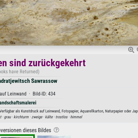
en sind zurückgekehrt
ooks have Returned)
ndratjewitsch Sawrassow
auf Leinwand · Bild-ID: 434
andschaftsmalerei
erfügbar als Kunstdruck auf Leinwand, Fotopapier, Aquarellkarton, Naturpapier oder Jap
t ·
grau ·
kirchturm ·
zweige ·
kälte ·
trostlos ·
himmel
versionen dieses Bildes