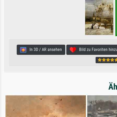
In 3D / AR ansehen
Bild zu Favoriten hinz
Äh