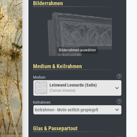
Bilderrahmen
Medium & Keilrahmen
Medium
Leinwand Leonardo (Satin)
(Canvas Venezia)
Keilrahmen
Keilrahmen - Motiv seitlich gespiegelt
Glas & Passepartout