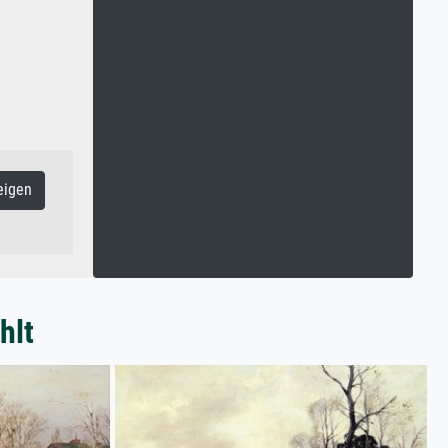
eigen
hlt