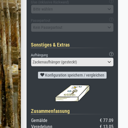
Glas (inklusive Rückwand)
Bitte wählen
Passepartout
Kein Passepartout
Sonstiges & Extras
Aufhängung
Zackenaufhänger (gesteckt)
Konfiguration speichern / vergleichen
Zusammenfassung
Gemälde
€ 77.09
Veredelung
€ 13.05