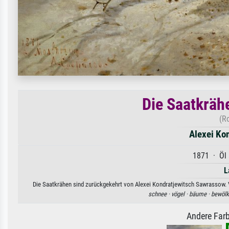
Die Saatkräh
(R
Alexei Ko
1871 · Öl 
L
Die Saatkrähen sind zurückgekehrt von Alexei Kondratjewitsch Sawrassow. V
schnee ·
vögel ·
bäume ·
bewölk
Andere Farb