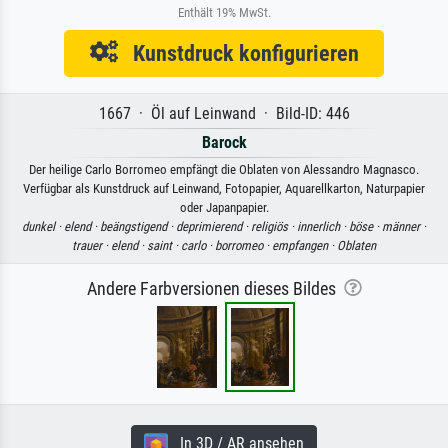
Enthält 19% MwSt.
Kunstdruck konfigurieren
1667 · Öl auf Leinwand · Bild-ID: 446
Barock
Der heilige Carlo Borromeo empfängt die Oblaten von Alessandro Magnasco.
Verfügbar als Kunstdruck auf Leinwand, Fotopapier, Aquarellkarton, Naturpapier
oder Japanpapier.
dunkel ·
elend ·
beängstigend ·
deprimierend ·
religiös ·
innerlich ·
böse ·
männer ·
trauer ·
elend ·
saint ·
carlo ·
borromeo ·
empfangen ·
Oblaten
Andere Farbversionen dieses Bildes
In 3D / AR ansehen