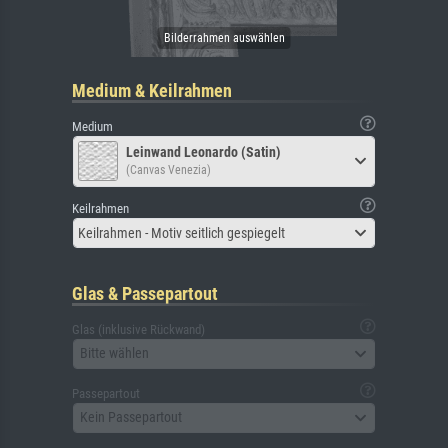
Medium & Keilrahmen
Medium
Leinwand Leonardo (Satin)
(Canvas Venezia)
Keilrahmen
Keilrahmen - Motiv seitlich gespiegelt
Glas & Passepartout
Glas (inklusive Rückwand)
Bitte wählen
Passepartout
Kein Passepartout