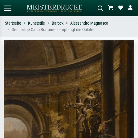
Startseite
Kunststile
Barock
Alessandro Magnasco
Der heilige Carlo Borromeo empfängt die Oblaten
Standardsuche
KI-Bildersuche
Suchen Sie nach Künstlern, Werktiteln
Beschreiben Sie die Szene – z.B. Grüne
oder Stilen – z.B. Monet,
Wiese, Abstrakt mit viel Rot, Dunkles
Sternennacht, Impressionismus, Welle
Ölgemälde, Stehender Akt neben einem
Hokusai, Akt.
Baum.