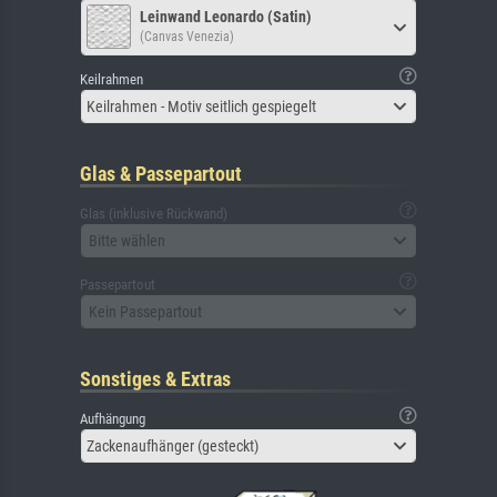
Leinwand Leonardo (Satin)
(Canvas Venezia)
Keilrahmen
Keilrahmen - Motiv seitlich gespiegelt
Glas & Passepartout
Glas (inklusive Rückwand)
Bitte wählen
Passepartout
Kein Passepartout
Sonstiges & Extras
Aufhängung
Zackenaufhänger (gesteckt)