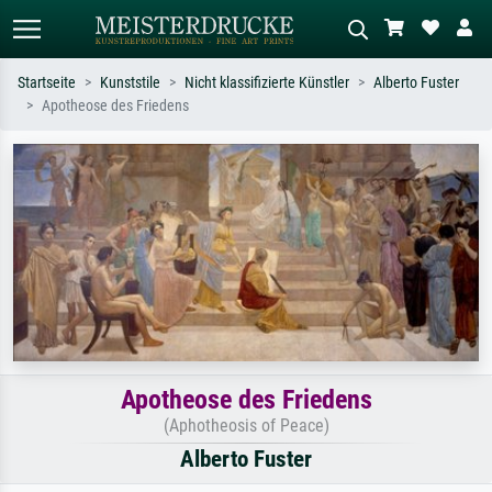
Startseite
Kunststile
Nicht klassifizierte Künstler
Alberto Fuster
Apotheose des Friedens
Standardsuche
KI-Bildersuche
Suchen Sie nach Künstlern, Werktiteln
Beschreiben Sie die Szene – z.B. Grüne
oder Stilen – z.B. Monet,
Wiese, Abstrakt mit viel Rot, Dunkles
Sternennacht, Impressionismus, Welle
Ölgemälde, Stehender Akt neben einem
Hokusai, Akt.
Baum.
Apotheose des Friedens
(Aphotheosis of Peace)
Alberto Fuster