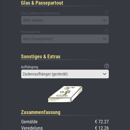
Glas & Passepartout
Glas (inklusive Rückwand)
Bitte wählen
Passepartout
Kein Passepartout
Sonstiges & Extras
Aufhängung
Zackenaufhänger (gesteckt)
Zusammenfassung
Gemälde
€ 72.27
Veredelung
€ 12.26