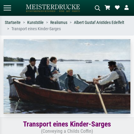
Startseite
Kunststile
Realismus
Albert Gustaf Aristides Edelfelt
Transport eines Kinder-Sarges
Standardsuche
KI-Bildersuche
Suchen Sie nach Künstlern, Werktiteln
Beschreiben Sie die Szene – z.B. Grüne
oder Stilen – z.B. Monet,
Wiese, Abstrakt mit viel Rot, Dunkles
Sternennacht, Impressionismus, Welle
Ölgemälde, Stehender Akt neben einem
Hokusai, Akt.
Baum.
Transport eines Kinder-Sarges
(Conveying a Childs Coffin)