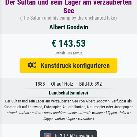
Der Sultan und sein Lager am verzauberten
See
(The Sultan and his camp by the enchanted lake)
Albert Goodwin
€ 143.53
Enthält 19% MwSt.
Kunstdruck konfigurieren
1888 · Öl auf Holz · Bild-ID: 392
Landschaftsmalerei
Der Sultan und sein Lager am verzauberten See von Albert Goodwin. Verfügbar als
Kunstdruck auf Leinwand, Fotopapier, Aquarellkarton, Naturpapier oder Japanpapier.
strand ·
turban ·
sultan ·
sonnenschirm ·
seide ·
strand ·
wasser ·
klippen ·
felsen ·
flagge ·
sultan ·
lager ·
verzaubert
In 3D / AR ansehen