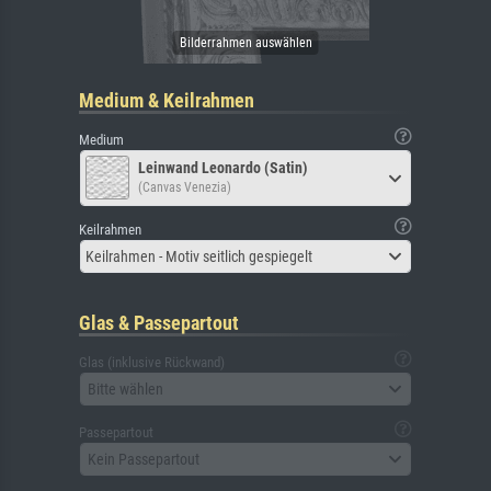
Medium & Keilrahmen
Medium
Leinwand Leonardo (Satin)
(Canvas Venezia)
Keilrahmen
Keilrahmen - Motiv seitlich gespiegelt
Glas & Passepartout
Glas (inklusive Rückwand)
Bitte wählen
Passepartout
Kein Passepartout