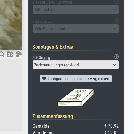
Glas (inklusive Rückwand)
Bitte wählen
Passepartout
Kein Passepartout
Sonstiges & Extras
Aufhängung
Zackenaufhänger (gesteckt)
Konfiguration speichern / vergleichen
Zusammenfassung
Gemälde
€ 70.92
Veredelung
€ 12.09