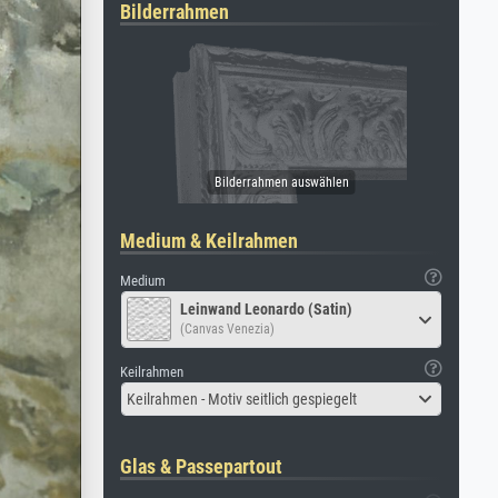
Bilderrahmen
Medium & Keilrahmen
Medium
Leinwand Leonardo (Satin)
(Canvas Venezia)
Keilrahmen
Keilrahmen - Motiv seitlich gespiegelt
Glas & Passepartout