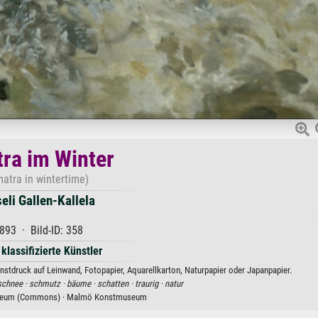
tra im Winter
matra in wintertime)
eli Gallen-Kallela
893 · Bild-ID: 358
 klassifizierte Künstler
unstdruck auf Leinwand, Fotopapier, Aquarellkarton, Naturpapier oder Japanpapier.
schnee ·
schmutz ·
bäume ·
schatten ·
traurig ·
natur
eum (Commons) · Malmö Konstmuseum