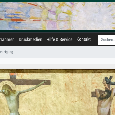
Kontakt
errahmen
Druckmedien
Hilfe & Service
reuzigung