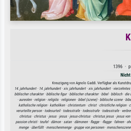
K
1396 · pa
Nicht
Kreuzigung von Agnolo Gaddi. Verfügbar als Kunstdruc
14. jahrhundert ·
14. jahrhundert ·
xiv. jahrhundert ·
xiv. jahrhundert ·
vierzehntes 
biblischer charakter ·
biblische figur ·
biblischer charakter ·
bibel ·
biblisch ·
die 
·
aureolen ·
religion ·
religiös ·
religionen ·
bibel (szene) ·
biblische szene ·
bib
katholische religion ·
katholiken ·
christentum ·
christ ·
christliche religion ·
c
verurteilte person ·
todesurteil ·
todesstrafe ·
todesstrafe ·
todesstrafe ·
verbre
christus ·
christus ·
jesus ·
jesus ·
jesus-christus ·
christus jesus ·
jesus von
passion christi ·
teufel ·
dämon ·
satan ·
dämonen ·
flagge ·
-flagge ·
fahnen ·
oh
menge ·
überfüllt ·
menschenmenge ·
gruppe von personen ·
menschenszene