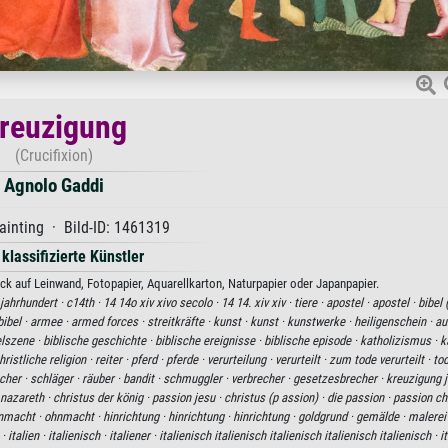
reuzigung
(Crucifixion)
Agnolo Gaddi
inting · Bild-ID: 1461319
 klassifizierte Künstler
k auf Leinwand, Fotopapier, Aquarellkarton, Naturpapier oder Japanpapier.
jahrhundert ·
c14th ·
14 14o xiv xivo secolo ·
14 14. xiv xiv ·
tiere ·
apostel ·
apostel ·
bibel 
bibel ·
armee ·
armed forces ·
streitkräfte ·
kunst ·
kunst ·
kunstwerke ·
heiligenschein ·
au
elszene ·
biblische geschichte ·
biblische ereignisse ·
biblische episode ·
katholizismus ·
k
hristliche religion ·
reiter ·
pferd ·
pferde ·
verurteilung ·
verurteilt ·
zum tode verurteilt ·
tod
cher ·
schläger ·
räuber ·
bandit ·
schmuggler ·
verbrecher ·
gesetzesbrecher ·
kreuzigung 
 nazareth ·
christus der könig ·
passion jesu ·
christus (p assion) ·
die passion ·
passion chr
nmacht ·
ohnmacht ·
hinrichtung ·
hinrichtung ·
hinrichtung ·
goldgrund ·
gemälde ·
malerei
 ·
italien ·
italienisch ·
italiener ·
italienisch italienisch italienisch italienisch italienisch ·
i