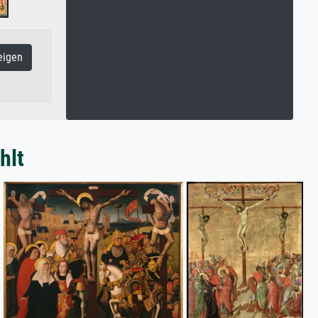
eigen
hlt