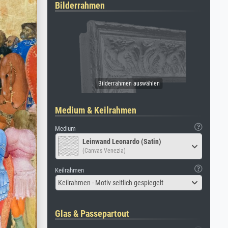
Bilderrahmen
Medium & Keilrahmen
Medium
Leinwand Leonardo (Satin)
(Canvas Venezia)
Keilrahmen
Keilrahmen - Motiv seitlich gespiegelt
Glas & Passepartout