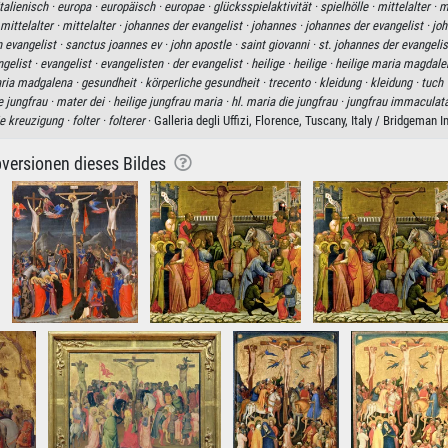
italienisch ·
europa ·
europäisch ·
europae ·
glücksspielaktivität ·
spielhölle ·
mittelalter ·
mi
 mittelalter ·
mittelalter ·
johannes der evangelist ·
johannes ·
johannes der evangelist ·
joh
n evangelist ·
sanctus joannes ev ·
john apostle ·
saint giovanni ·
st. johannes der evangelis
gelist ·
evangelist ·
evangelisten ·
der evangelist ·
heilige ·
heilige ·
heilige maria magdale
ria madgalena ·
gesundheit ·
körperliche gesundheit ·
trecento ·
kleidung ·
kleidung ·
tuch 
e jungfrau ·
mater dei ·
heilige jungfrau maria ·
hl. maria die jungfrau ·
jungfrau immaculat
ie kreuzigung ·
folter ·
folterer
· Galleria degli Uffizi, Florence, Tuscany, Italy / Bridgeman 
versionen dieses Bildes