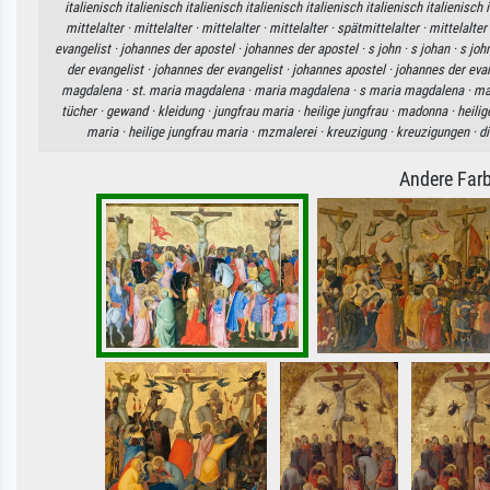
italienisch italienisch italienisch italienisch italienisch italienisch italienisch 
mittelalter ·
mittelalter ·
mittelalter ·
mittelalter ·
spätmittelalter ·
mittelalter
evangelist ·
johannes der apostel ·
johannes der apostel ·
s john ·
s johan ·
s joh
der evangelist ·
johannes der evangelist ·
johannes apostel ·
johannes der evan
magdalena ·
st. maria magdalena ·
maria magdalena ·
s maria magdalena ·
ma
tücher ·
gewand ·
kleidung ·
jungfrau maria ·
heilige jungfrau ·
madonna ·
heilig
maria ·
heilige jungfrau maria ·
mzmalerei ·
kreuzigung ·
kreuzigungen ·
d
Andere Farb