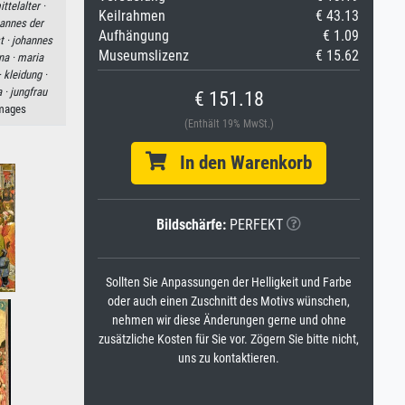
ttelalter ·
Keilrahmen
€ 43.13
annes der
Aufhängung
€ 1.09
t ·
johannes
Museumslizenz
€ 15.62
na ·
maria
·
kleidung ·
a ·
jungfrau
€ 151.18
Images
(Enthält 19% MwSt.)
In den Warenkorb
Bildschärfe:
PERFEKT
Sollten Sie Anpassungen der Helligkeit und Farbe
oder auch einen Zuschnitt des Motivs wünschen,
nehmen wir diese Änderungen gerne und ohne
zusätzliche Kosten für Sie vor. Zögern Sie bitte nicht,
uns zu kontaktieren.