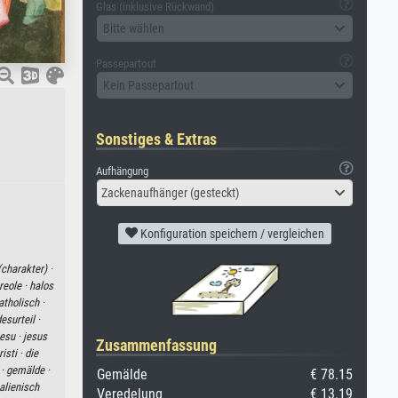
Glas (inklusive Rückwand)
Bitte wählen
Passepartout
Kein Passepartout
Sonstiges & Extras
Aufhängung
Zackenaufhänger (gesteckt)
Konfiguration speichern / vergleichen
(charakter) ·
reole ·
halos
atholisch ·
esurteil ·
jesu ·
jesus
Zusammenfassung
isti ·
die
 ·
gemälde ·
Gemälde
€ 78.15
talienisch
Veredelung
€ 13.19