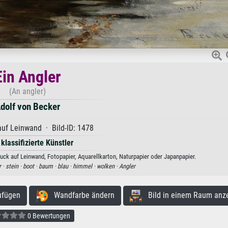
Ein Angler
(An angler)
dolf von Becker
uf Leinwand · Bild-ID: 1478
 klassifizierte Künstler
ruck auf Leinwand, Fotopapier, Aquarellkarton, Naturpapier oder Japanpapier.
 ·
stein ·
boot ·
baum ·
blau ·
himmel ·
wolken ·
Angler
ufügen
Wandfarbe ändern
Bild in einem Raum anz
0 Bewertungen