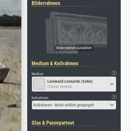
Bilderrahmen
Medium & Keilrahmen
Medium
Leinwand Leonardo (Satin)
(Canvas Venezia)
Keilrahmen
Keilrahmen - Motiv seitlich gespiegelt
Glas & Passepartout