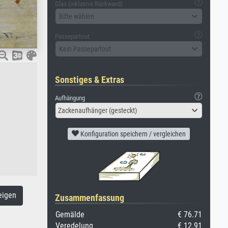
Glas (inklusive Rückwand)
Bitte wählen
Passepartout
Kein Passepartout
Sonstiges & Extras
Aufhängung
Zackenaufhänger (gesteckt)
Konfiguration speichern / vergleichen
eigen
Zusammenfassung
Gemälde
€ 76.71
Veredelung
€ 12.91