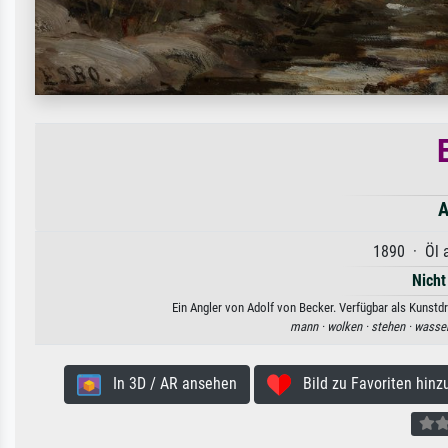
A
1890 · Öl a
Nicht
Ein Angler von Adolf von Becker. Verfügbar als Kunstd
mann ·
wolken ·
stehen ·
wasser
In 3D / AR ansehen
Bild zu Favoriten hinz