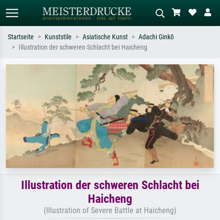
Startseite
Kunststile
Asiatische Kunst
Adachi Ginkō
Illustration der schweren Schlacht bei Haicheng
Standardsuche
KI-Bildersuche
Suchen Sie nach Künstlern, Werktiteln
Beschreiben Sie die Szene – z.B. Grüne
oder Stilen – z.B. Monet,
Wiese, Abstrakt mit viel Rot, Dunkles
Sternennacht, Impressionismus, Welle
Ölgemälde, Stehender Akt neben einem
Hokusai, Akt.
Baum.
Illustration der schweren Schlacht bei
Haicheng
(Illustration of Severe Battle at Haicheng)