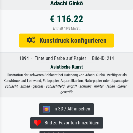
Adachi Ginkō
€ 116.22
Enthält 19% MwSt.
Kunstdruck konfigurieren
1894 · Tinte und Farbe auf Papier · Bild-ID: 214
Asiatische Kunst
Illustration der schweren Schlacht bei Haicheng von Adachi Ginkō. Verfügbar als
Kunstdruck auf Leinwand, Fotopapier, Aquarellkarton, Naturpapier oder Japanpapier.
schlacht ·
armee ·
getötet ·
schlachtfeld ·
angriff ·
schwert ·
militär ·
fallen ·
diener ·
generäle
In 3D / AR ansehen
Bild zu Favoriten hinzufügen