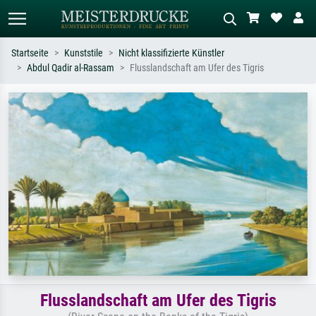
Startseite
Kunststile
Nicht klassifizierte Künstler
Abdul Qadir al-Rassam
Flusslandschaft am Ufer des Tigris
Standardsuche
KI-Bildersuche
Suchen Sie nach Künstlern, Werktiteln
Beschreiben Sie die Szene – z.B. Grüne
oder Stilen – z.B. Monet,
Wiese, Abstrakt mit viel Rot, Dunkles
Sternennacht, Impressionismus, Welle
Ölgemälde, Stehender Akt neben einem
Hokusai, Akt.
Baum.
Flusslandschaft am Ufer des Tigris