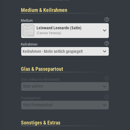
Medium & Keilrahmen
Medium
Leinwand Leonardo (Satin)
(Canvas Venezia)
Keilrahmen
Keilrahmen - Motiv seitlich gespiegelt
Glas & Passepartout
Glas (inklusive Rückwand)
Bitte wählen
Passepartout
Kein Passepartout
Sonstiges & Extras