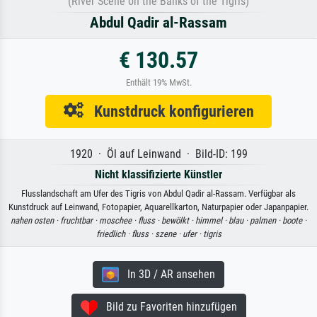
(River Scene on the Banks of the Tigris)
Abdul Qadir al-Rassam
€ 130.57
Enthält 19% MwSt.
Kunstdruck konfigurieren
1920 · Öl auf Leinwand · Bild-ID: 199
Nicht klassifizierte Künstler
Flusslandschaft am Ufer des Tigris von Abdul Qadir al-Rassam. Verfügbar als
Kunstdruck auf Leinwand, Fotopapier, Aquarellkarton, Naturpapier oder Japanpapier.
nahen osten ·
fruchtbar ·
moschee ·
fluss ·
bewölkt ·
himmel ·
blau ·
palmen ·
boote ·
friedlich ·
fluss ·
szene ·
ufer ·
tigris
In 3D / AR ansehen
Bild zu Favoriten hinzufügen