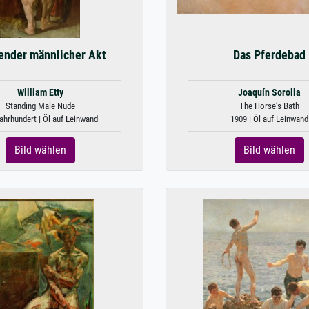
ender männlicher Akt
Das Pferdebad
William Etty
Joaquín Sorolla
Standing Male Nude
The Horse’s Bath
ahrhundert | Öl auf Leinwand
1909 | Öl auf Leinwand
Bild wählen
Bild wählen