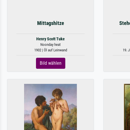
Mittagshitze
Steh
Henry Scott Tuke
Noonday heat
1902 | Öl auf Leinwand
19. J
Bild wählen