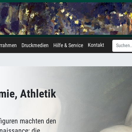
Kontakt
errahmen
Druckmedien
Hilfe & Service
mie, Athletik
figuren machten den
naissance; die