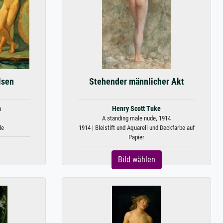
lsen
Stehender männlicher Akt
n
Henry Scott Tuke
A standing male nude, 1914
de
1914 | Bleistift und Aquarell und Deckfarbe auf
Papier
Bild wählen