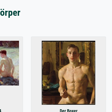
örper
4
Der Boxer