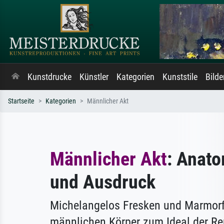
Kunstdrucke
Künstler
Kategorien
Kunststile
Bild
Startseite
Kategorien
Männlicher Akt
Männlicher Akt
: Anato
und Ausdruck
Michelangelos Fresken und Marmor
männlichen Körper zum Ideal der Re