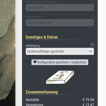
Glas (inklusive Rückwand)
Bitte wählen
Passepartout
Kein Passepartout
Sonstiges & Extras
Aufhängung
Zackenaufhänger (gesteckt)
Konfiguration speichern / vergleichen
Zusammenfassung
Gemälde
€ 79.54
Veredelung
€ 13.47