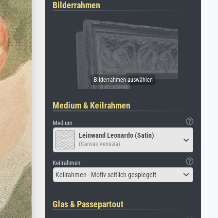
Bilderrahmen
Medium & Keilrahmen
Medium
Leinwand Leonardo (Satin)
(Canvas Venezia)
Keilrahmen
Keilrahmen - Motiv seitlich gespiegelt
Glas & Passepartout