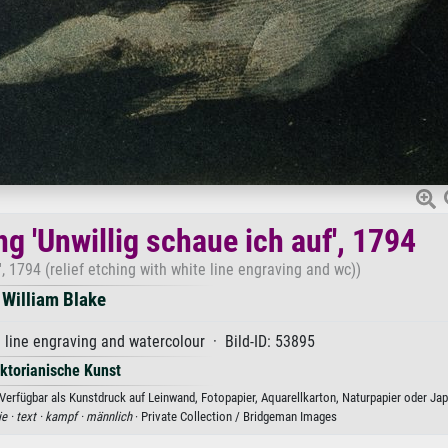
g 'Unwillig schaue ich auf', 1794
', 1794 (relief etching with white line engraving and wc))
William Blake
e line engraving and watercolour · Bild-ID: 53895
iktorianische Kunst
 Verfügbar als Kunstdruck auf Leinwand, Fotopapier, Aquarellkarton, Naturpapier oder Jap
ie ·
text ·
kampf ·
männlich
· Private Collection / Bridgeman Images