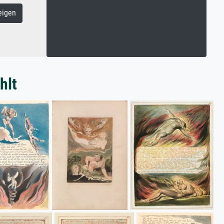
eigen
hlt