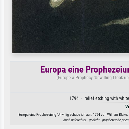
Europa eine Prophezeiun
(Europe a Prophecy 'Unwilling I look up
1794 · relief etching with whit
V
Europa eine Prophezeiung 'Unwillig schaue ich auf', 1794 von William Blake.
buch beleuchtet ·
gedicht ·
prophetische poes