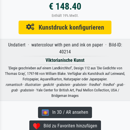
€ 148.40
Enthält 19% MwSt.
Kunstdruck konfigurieren
Undatiert · watercolour with pen and ink on paper · Bild-ID:
40214
Viktorianische Kunst
'Elegie geschrieben auf einem Landkirchhof', Design 112 aus 'Die Gedichte von
Thomas Gray', 1797-98 von William Blake. Verfügbar als Kunstdruck auf Leinwand,
Fotopapier, Aquarellkarton, Naturpapier oder Japanpapier.
romantisch ·
illustration ·
gedicht ·
grabstein ·
grabstein ·
friedhof ·
friedhof ·
grab ·
grab ·
grabstein
· Yale Center for British Art, Paul Mellon Collection, USA /
Bridgeman Images
In 3D / AR ansehen
Bild zu Favoriten hinzufügen