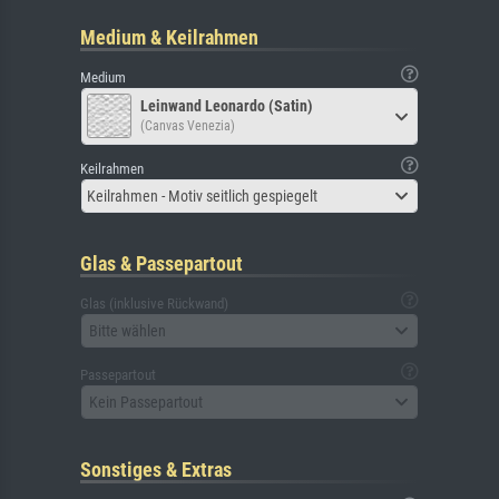
Medium & Keilrahmen
Medium
Leinwand Leonardo (Satin)
(Canvas Venezia)
Keilrahmen
Keilrahmen - Motiv seitlich gespiegelt
Glas & Passepartout
Glas (inklusive Rückwand)
Bitte wählen
Passepartout
Kein Passepartout
Sonstiges & Extras