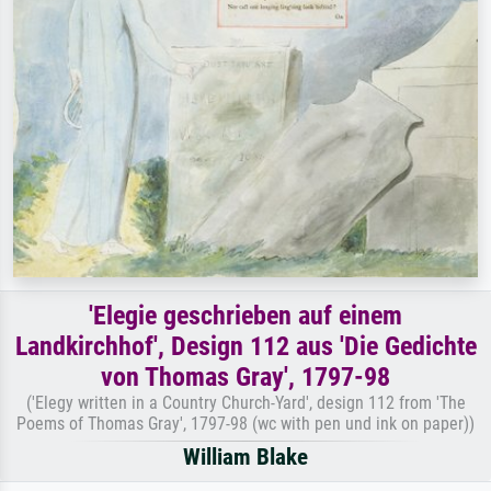
'Elegie geschrieben auf einem
Landkirchhof', Design 112 aus 'Die Gedichte
von Thomas Gray', 1797-98
('Elegy written in a Country Church-Yard', design 112 from 'The
Poems of Thomas Gray', 1797-98 (wc with pen und ink on paper))
William Blake