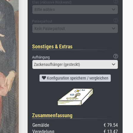
Glas (inklusive Rückwand)
Bitte wählen
Passepartout
Kein Passepartout
Sonstiges & Extras
Aufhängung
Zackenaufhänger (gesteckt)
Konfiguration speichern / vergleichen
Zusammenfassung
Gemälde
€ 79.54
Veredelung
€ 13.47