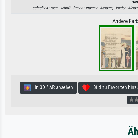
Natu
schreiben ·
rosa ·
schrift ·
frauen ·
männer ·
kleidung ·
kinder ·
kleidu
Andere Farb
In 3D / AR ansehen
Bild zu Favoriten hinz
Äh