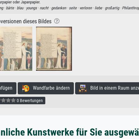
rpapier oder Japanpapier.
ng ·
bärte ·
blau ·
youngs ·
nacht ·
gedanken ·
seite ·
verloren ·
liebe ·
großartig ·
Philanthro
versionen dieses Bildes
ufügen
Wandfarbe ändern
Bild in einem Raum anz
0 Bewertungen
nliche Kunstwerke für Sie ausgewä