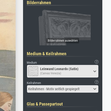
Bilderrahmen
Medium & Keilrahmen
Medium
Leinwand Leonardo (Satin)
(Canvas Venezia)
Keilrahmen
Keilrahmen - Motiv seitlich gespiegelt
Glas & Passepartout