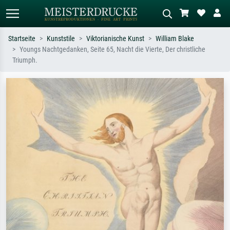
Startseite
Kunststile
Viktorianische Kunst
William Blake
Youngs Nachtgedanken, Seite 65, Nacht die Vierte, Der christliche
Standardsuche
KI-Bildersuche
Triumph.
Suchen Sie nach Künstlern, Werktiteln
Beschreiben Sie die Szene – z.B. Grüne
oder Stilen – z.B. Monet,
Wiese, Abstrakt mit viel Rot, Dunkles
Sternennacht, Impressionismus, Welle
Ölgemälde, Stehender Akt neben einem
Hokusai, Akt.
Baum.