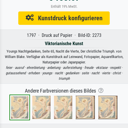
Enthält 19% MwSt.
Kunstdruck konfigurieren
1797 · Druck auf Papier · Bild-ID: 2273
Viktorianische Kunst
Youngs Nachtgedanken, Seite 65, Nacht die Vierte, Der christliche Triumph. von
William Blake. Verfügbar als Kunstdruck auf Leinwand, Fotopapier, Aquarellkarton,
Naturpapier oder Japanpapier.
feier ·
ausruf ·
ehrerbietung ·
anbetung ·
auferstehung ·
freude ·
ekstase ·
respekt ·
gutaussehend ·
erhoben ·
youngs ·
nacht ·
gedanken ·
seite ·
nacht ·
vierte ·
christ ·
triumph
Andere Farbversionen dieses Bildes