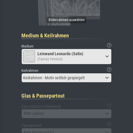
Medium & Keilrahmen
Medium
Leinwand Leonardo (Satin)
(Canvas Venezia)
Keilrahmen
Keilrahmen - Motiv seitlich gespiegelt
Glas & Passepartout
Glas (inklusive Rückwand)
Bitte wählen
Passepartout
Kein Passepartout