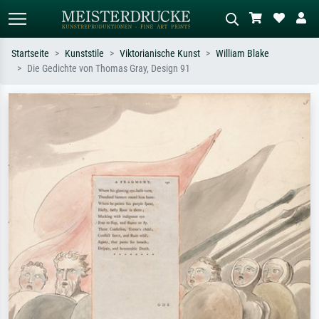
Startseite
Kunststile
Viktorianische Kunst
William Blake
Die Gedichte von Thomas Gray, Design 91
Standardsuche
KI-Bildersuche
Suchen Sie nach Künstlern, Werktiteln
Beschreiben Sie die Szene – z.B. Grüne
oder Stilen – z.B. Monet,
Wiese, Abstrakt mit viel Rot, Dunkles
Sternennacht, Impressionismus, Welle
Ölgemälde, Stehender Akt neben einem
Hokusai, Akt.
Baum.