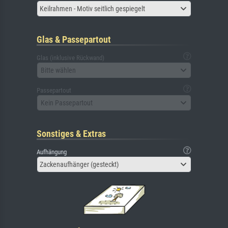
Keilrahmen - Motiv seitlich gespiegelt
Glas & Passepartout
Glas (inklusive Rückwand)
Bitte wählen
Passepartout
Kein Passepartout
Sonstiges & Extras
Aufhängung
Zackenaufhänger (gesteckt)