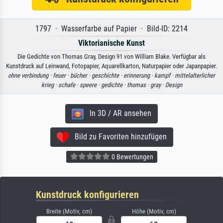
1797 · Wasserfarbe auf Papier · Bild-ID: 2214
Viktorianische Kunst
Die Gedichte von Thomas Gray, Design 91 von William Blake. Verfügbar als
Kunstdruck auf Leinwand, Fotopapier, Aquarellkarton, Naturpapier oder Japanpapier.
ohne verbindung ·
feuer ·
bücher ·
geschichte ·
erinnerung ·
kampf ·
mittelalterlicher
krieg ·
schafe ·
speere ·
gedichte ·
thomas ·
gray ·
Design
In 3D / AR ansehen
Bild zu Favoriten hinzufügen
0 Bewertungen
Kunstdruck konfigurieren
Breite (Motiv, cm)
Höhe (Motiv, cm)