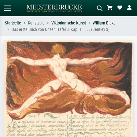
Startseite
Kunststile
Viktorianische Kunst
William Blake
Das erste Buch von Urizen, Tafel 3, Kap. 1 . . . . (Bentley 3)
Standardsuche
KI-Bildersuche
Suchen Sie nach Künstlern, Werktiteln
Beschreiben Sie die Szene – z.B. Grüne
oder Stilen – z.B. Monet,
Wiese, Abstrakt mit viel Rot, Dunkles
Sternennacht, Impressionismus, Welle
Ölgemälde, Stehender Akt neben einem
Hokusai, Akt.
Baum.