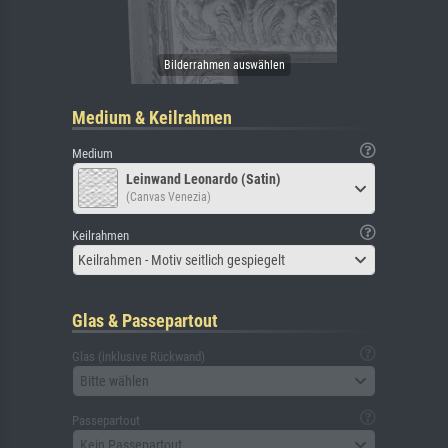
Medium & Keilrahmen
Medium
Leinwand Leonardo (Satin)
(Canvas Venezia)
Keilrahmen
Keilrahmen - Motiv seitlich gespiegelt
Glas & Passepartout
Glas (inklusive Rückwand)
Bitte wählen
Passepartout
Kein Passepartout