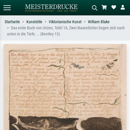
Startseite
Kunststile
Viktorianische Kunst
William Blake
Das erste Buch von Urizen, Tafel 16, Zwei Nasenlöcher bogen sich nach
Standardsuche
KI-Bildersuche
unten in die Tiefe.... (Bentley 13)
Suchen Sie nach Künstlern, Werktiteln
Beschreiben Sie die Szene – z.B. Grüne
oder Stilen – z.B. Monet,
Wiese, Abstrakt mit viel Rot, Dunkles
Sternennacht, Impressionismus, Welle
Ölgemälde, Stehender Akt neben einem
Hokusai, Akt.
Baum.