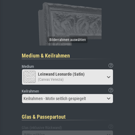
Medium & Keilrahmen
Medium
Leinwand Leonardo (Satin)
(Canvas Venezia)
Keilrahmen
Keilrahmen - Motiv seitlich gespiegelt
Glas & Passepartout
Glas (inklusive Rückwand)
Bitte wählen