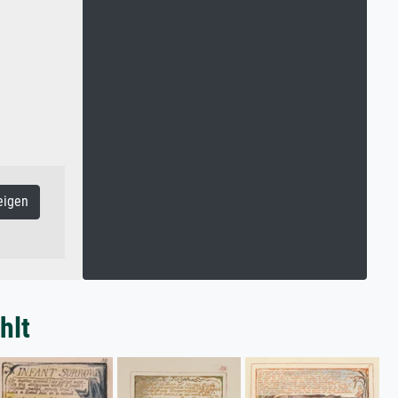
eigen
hlt