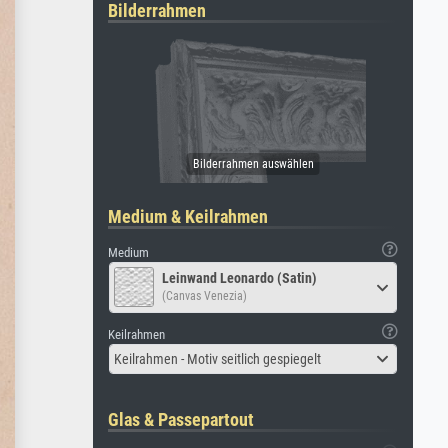
Bilderrahmen
Medium & Keilrahmen
Medium
Leinwand Leonardo (Satin)
(Canvas Venezia)
Keilrahmen
Keilrahmen - Motiv seitlich gespiegelt
Glas & Passepartout