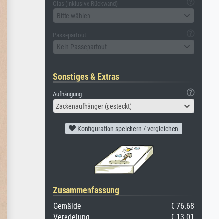
Glas (inklusive Rückwand)
Bitte wählen
Passepartout
Kein Passepartout
Sonstiges & Extras
Aufhängung
Zackenaufhänger (gesteckt)
Konfiguration speichern / vergleichen
Zusammenfassung
Gemälde
€ 76.68
Veredelung
€ 13.01