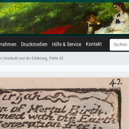
Kontakt
errahmen
Druckmedien
Hilfe & Service
er Unschuld und der Erfahrung, Platte 42