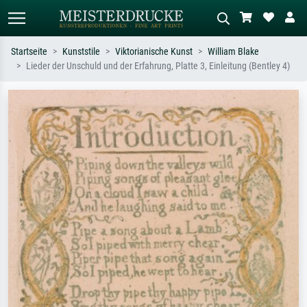
Startseite
Kunststile
Viktorianische Kunst
William Blake
Lieder der Unschuld und der Erfahrung, Platte 3, Einleitung (Bentley 4)
Standardsuche
KI-Bildersuche
Suchen Sie nach Künstlern, Werktiteln
Beschreiben Sie die Szene – z.B. Grüne
oder Stilen – z.B. Monet,
Wiese, Abstrakt mit viel Rot, Dunkles
Sternennacht, Impressionismus, Welle
Ölgemälde, Stehender Akt neben einem
Hokusai, Akt.
Baum.