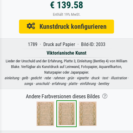
€ 139.58
Enthält 19% MwSt.
Kunstdruck konfigurieren
1789 · Druck auf Papier · Bild-ID: 2033
Viktorianische Kunst
Lieder der Unschuld und der Erfahrung, Platte 3, Einleitung (Bentley 4) von William
Blake. Verfügbar als Kunstdruck auf Leinwand, Fotopapier, Aquarellkarton,
Naturpapier oder Japanpapier.
einleitung ·
gelb ·
gedicht ·
rebe ·
rahmen ·
grün ·
vignette ·
druck ·
text ·
illustration ·
songs ·
unschuld ·
erfahrung ·
platte ·
einführung ·
bentley
Andere Farbversionen dieses Bildes