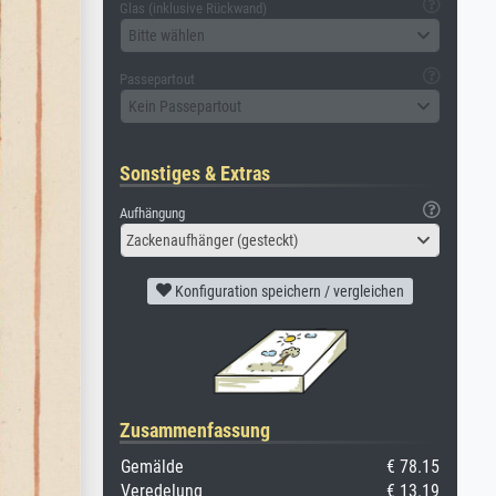
Glas (inklusive Rückwand)
Bitte wählen
Passepartout
Kein Passepartout
Sonstiges & Extras
Aufhängung
Zackenaufhänger (gesteckt)
Konfiguration speichern / vergleichen
Zusammenfassung
Gemälde
€ 78.15
Veredelung
€ 13.19