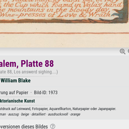
alem, Platte 88
ate 88, Los answerd sighing....)
William Blake
ung auf Papier · Bild-ID: 1973
iktorianische Kunst
stdruck auf Leinwand, Fotopapier, Aquarellkarton, Naturpapier oder Japanpapier.
man ·
auszug ·
beige ·
detailliert ·
ausdrucksvoll ·
orange
versionen dieses Bildes